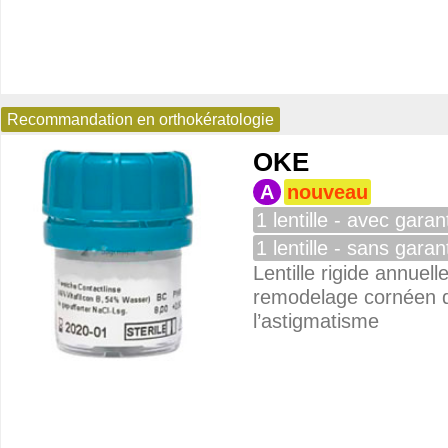
Recommandation en orthokératologie
suel
OKE
A
nouveau
1 lentille - avec garan
1 lentille - sans garan
Lentille rigide annuell
remodelage cornéen d
alier
l’astigmatisme
suel
striel