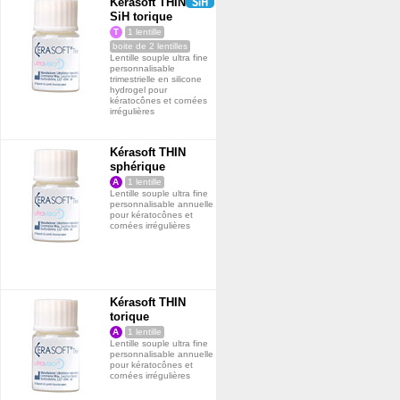
Kérasoft THIN
SiH torique
el -
T
1 lentille
ndres
boite de 2 lentilles
qu'à
Lentille souple ultra fine
ptries
personnalisable
trimestrielle en silicone
hydrogel pour
Blue
kératocônes et cornées
irrégulières
1
2
Green
Kérasoft THIN
sphérique
1
2
A
1 lentille
ey
Lentille souple ultra fine
personnalisable annuelle
pour kératocônes et
cornées irrégulières
2
Kérasoft THIN
torique
A
1 lentille
Lentille souple ultra fine
personnalisable annuelle
pour kératocônes et
cornées irrégulières