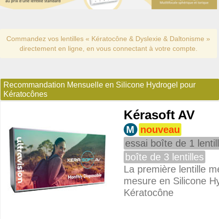
Commandez vos lentilles « Kératocône & Dyslexie & Daltonisme »
directement en ligne, en vous connectant à votre compte.
Recommandation Mensuelle en Silicone Hydrogel pour
Kératocônes
Kérasoft AV
striel
M
nouveau
suel
essai boîte de 1 lentil
boîte de 3 lentilles
suel
La première lentille m
mesure en Silicone H
Kératocône