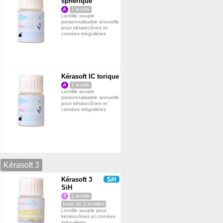
sphérique
A
1 lentille
Lentille souple
personnalisable annuelle
pour kératocônes et
cornées irrégulières
Kérasoft IC torique
A
1 lentille
Lentille souple
personnalisable annuelle
pour kératocônes et
cornées irrégulières
Kérasoft 3
Kérasoft 3
SiH
T
1 lentille
boite de 2 lentilles
Lentille souple pour
kératocônes et cornées
irrégulières