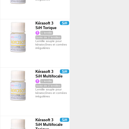
Kérasoft 3
SiH Torique
T
1 lentille
boite de 2 lentilles
Lentille souple pour
kératocônes et cornées
irrégulières
Kérasoft 3
SiH Multifocale
T
1 lentille
boite de 2 lentilles
Lentille souple pour
kératocônes et cornées
irrégulières
Kérasoft 3
SiH Multifocale