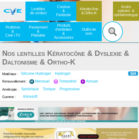
Couleur
Accès
Lentilles
Kératocône
&
opticien &
de contact
& Ortho-K
Fantaisie
ophtalmologue
Accueil
Produits
Prothèse
Pansement
d'entretien
Outils de
OK
&
&
&
com.
Ciné / TV
Pédiatrie
Accessoires
Nos lentilles Kératocône & Dyslexie &
Daltonisme & Ortho-K
Silicone Hydrogel
Hydrogel
Matériaux :
Mensuel
Trimestriel
Annuel
Renouvellement :
M
T
A
Sphérique
Torique
Progressive
Amétropie :
Kérasoft
Gamme :