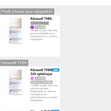
Profil d'essai pour adaptation
Kérasoft THIN -
Profil d'essai
A
1 lentille
Lentille souple ultra fine
personnalisable pour
kératocônes et cornées
irrégulières
r · Annuel
Kérasoft THIN
Kérasoft THIN
SiH sphérique
T
1 lentille
boite de 2 lentilles
Lentille souple ultra fine
personnalisable
trimestrielle en silicone
hydrogel pour
kératocônes et cornées
irrégulières
suel