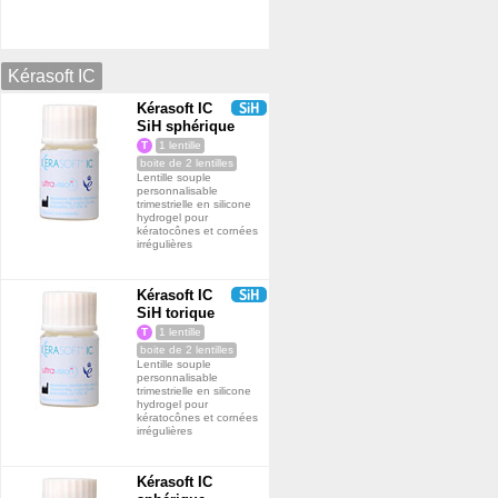
Kérasoft IC
Kérasoft IC
SiH sphérique
T
1 lentille
boite de 2 lentilles
Lentille souple
personnalisable
trimestrielle en silicone
hydrogel pour
kératocônes et cornées
irrégulières
Kérasoft IC
SiH torique
T
1 lentille
boite de 2 lentilles
Lentille souple
personnalisable
trimestrielle en silicone
hydrogel pour
kératocônes et cornées
irrégulières
Kérasoft IC